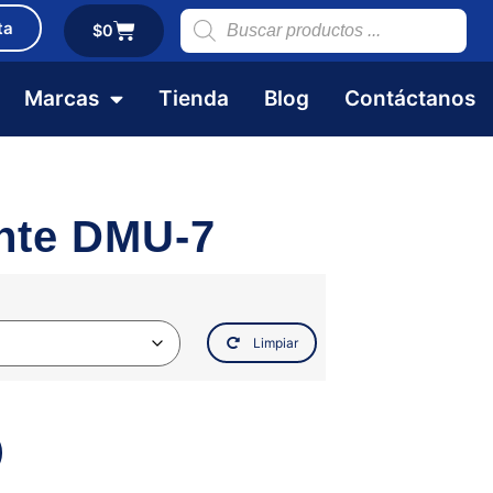
ta
$
0
Marcas
Tienda
Blog
Contáctanos
nte DMU-7
Limpiar