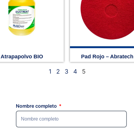
Atrapapolvo BIO
Pad Rojo – Abratech
1
2
3
4
5
Nombre completo