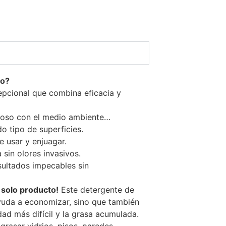
to?
epcional que combina eficacia y
uoso con el medio ambiente…
o tipo de superficies.
de usar y enjuagar.
 sin olores invasivos.
sultados impecables sin
 solo producto!
Este detergente de
yuda a economizar, sino que también
dad más difícil y la grasa acumulada.
grasar vidrios, pisos, paredes,