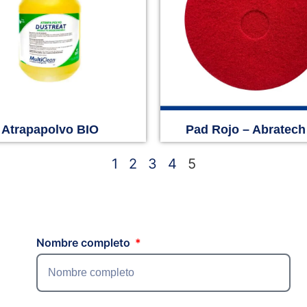
Atrapapolvo BIO
Pad Rojo – Abratech
1
2
3
4
5
Nombre completo