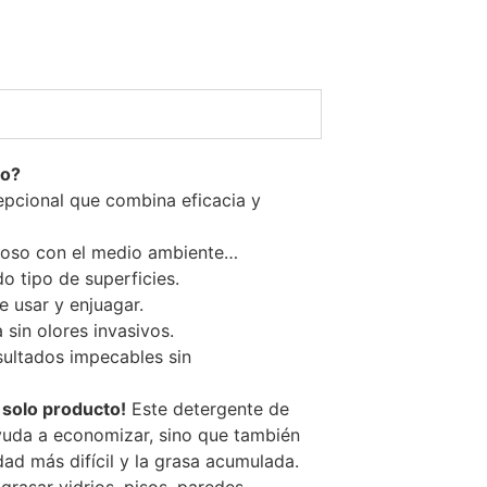
to?
epcional que combina eficacia y
uoso con el medio ambiente…
o tipo de superficies.
de usar y enjuagar.
 sin olores invasivos.
sultados impecables sin
 solo producto!
Este detergente de
yuda a economizar, sino que también
dad más difícil y la grasa acumulada.
grasar vidrios, pisos, paredes,