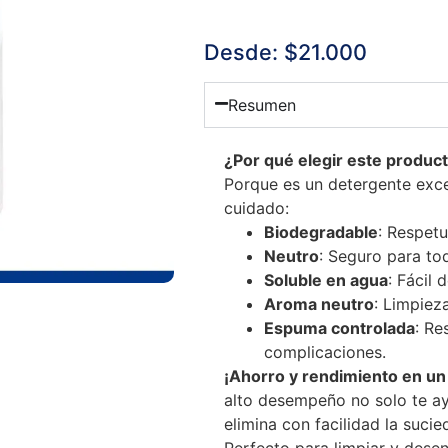
Desde:
$
21.000
Resumen
¿Por qué elegir este produc
Porque es un detergente exc
cuidado:
Biodegradable
: Respet
Neutro
: Seguro para tod
Soluble en agua
: Fácil 
Aroma neutro
: Limpieza
Espuma controlada
: Re
complicaciones.
¡Ahorro y rendimiento en un
alto desempeño no solo te a
elimina con facilidad la sucie
Perfecto para limpiar y desen