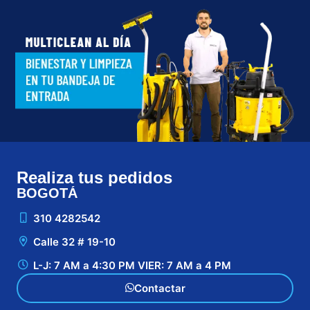
Realiza tus pedidos
BOGOTÁ
CA
310 4282542
Calle 32 # 19-10
L-J: 7 AM a 4:30 PM VIER: 7 AM a 4 PM
Contactar