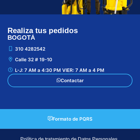
Realiza tus pedidos
BOGOTÁ
CA
310 4282542
Calle 32 # 19-10
L-J: 7 AM a 4:30 PM VIER: 7 AM a 4 PM
Contactar
Formato de PQRS
Política de tratamiento de Datos Personales