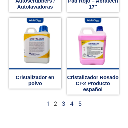
Autoscrubbers /
Pad Rojo – Abratech
Autolavadoras
17″
Cristalizador en
Cristalizador Rosado
polvo
Cr-2 Producto
español
1
2
3
4
5