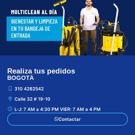
Realiza tus pedidos
BOGOTÁ
CA
310 4282542
Calle 32 # 19-10
L-J: 7 AM a 4:30 PM VIER: 7 AM a 4 PM
Contactar