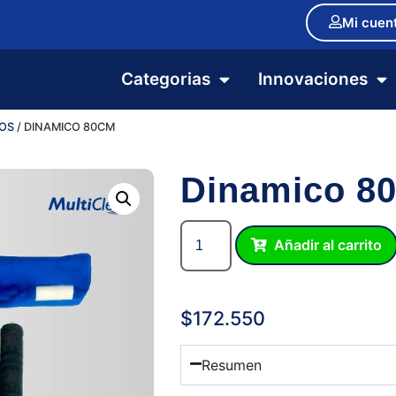
Mi cuen
Categorias
Innovaciones
SOS
/ DINAMICO 80CM
Dinamico 8
Añadir al carrito
$
172.550
Resumen