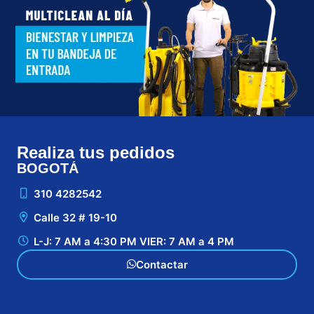
Realiza tus pedidos
BOGOTÁ
CA
310 4282542
Calle 32 # 19-10
L-J: 7 AM a 4:30 PM VIER: 7 AM a 4 PM
Contactar