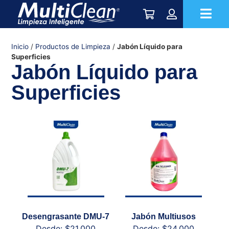
Inicio
/
Productos de Limpieza
/
Jabón Líquido para
Superficies
Jabón Líquido para
Superficies
Desengrasante DMU-7
Jabón Multiusos
Desde:
$
21.000
Desde:
$
24.000