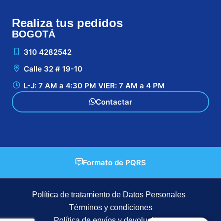
Realiza tus pedidos
BOGOTÁ
CA
310 4282542
Calle 32 # 19-10
L-J: 7 AM a 4:30 PM VIER: 7 AM a 4 PM
Contactar
Formato de PQRS
Política de tratamiento de Datos Personales
Términos y condiciones
Política de envíos y devoluciones