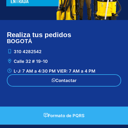
Realiza tus pedidos
BOGOTÁ
CA
310 4282542
Calle 32 # 19-10
L-J: 7 AM a 4:30 PM VIER: 7 AM a 4 PM
Contactar
Formato de PQRS