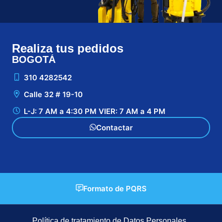
Realiza tus pedidos
BOGOTÁ
CA
310 4282542
Calle 32 # 19-10
L-J: 7 AM a 4:30 PM VIER: 7 AM a 4 PM
Contactar
Formato de PQRS
Política de tratamiento de Datos Personales