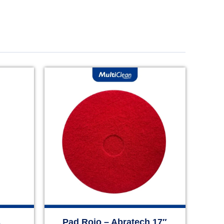
s
Pad Rojo – Abratech 17″