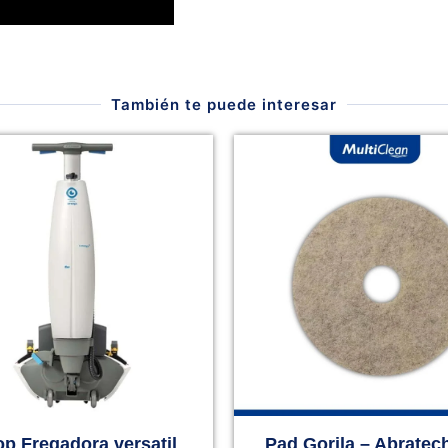
También te puede interesar
op Fregadora versatil
Pad Gorila – Abratec