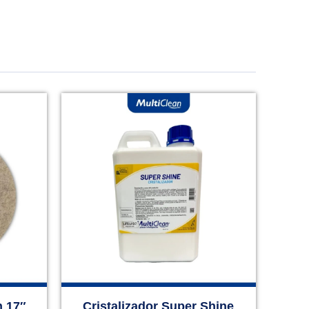
h 17″
Cristalizador Super Shine