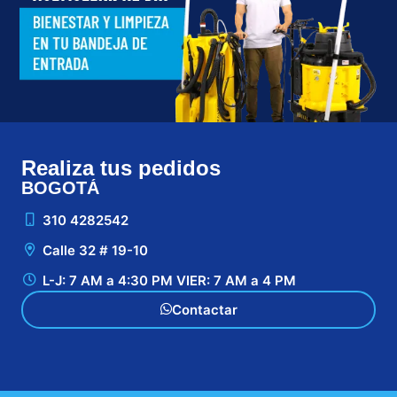
Realiza tus pedidos
BOGOTÁ
CA
310 4282542
Calle 32 # 19-10
L-J: 7 AM a 4:30 PM VIER: 7 AM a 4 PM
Contactar